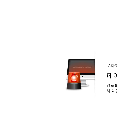
문화
페
경로를
려 대