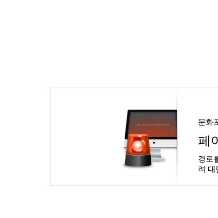
문화
페
경로를
려 대