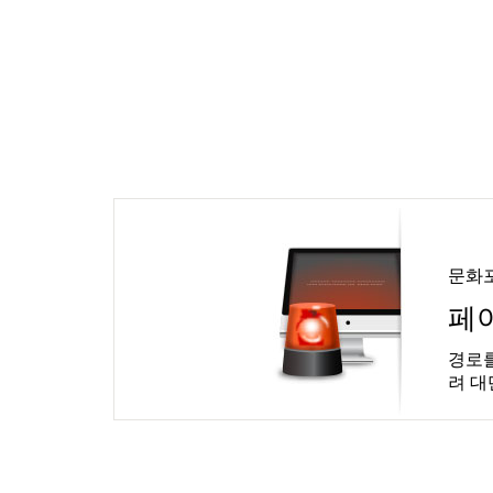
문화
페
경로를
려 대