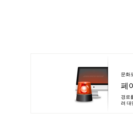
문화
페
경로를
려 대