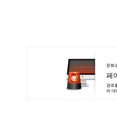
문화
페
경로를
려 대