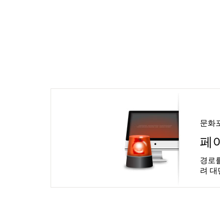
문화
페
경로를
려 대