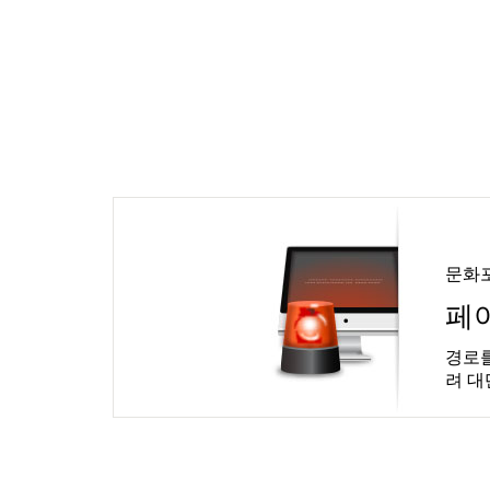
문화
페
경로를
려 대