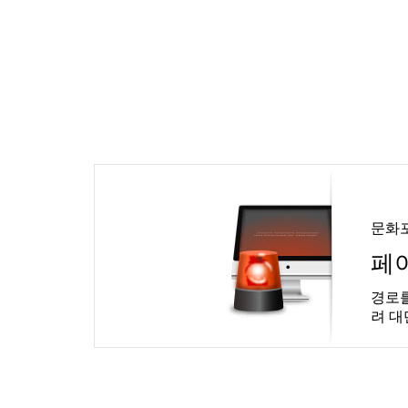
문화
페
경로를
려 대