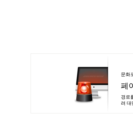
문화
페
경로를
려 대