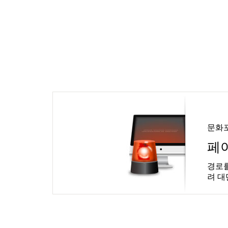
문화
페
경로를
려 대