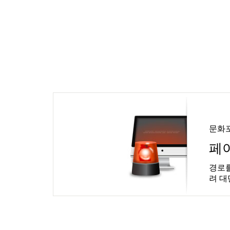
문화
페
경로를
려 대