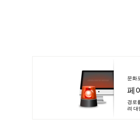
문화
페
경로를
려 대