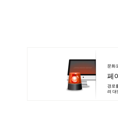
문화
페
경로를
려 대