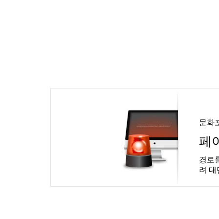
문화
페
경로를
려 대