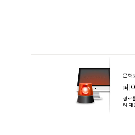
문화
페
경로를
려 대