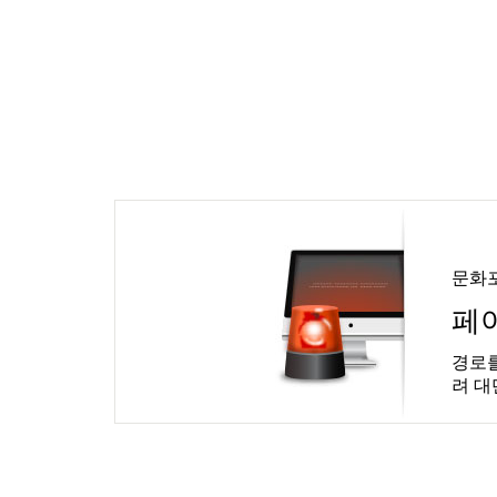
문화
페
경로를
려 대