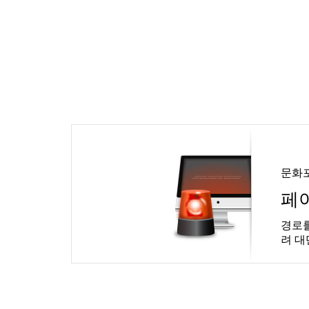
문화
페
경로를
려 대