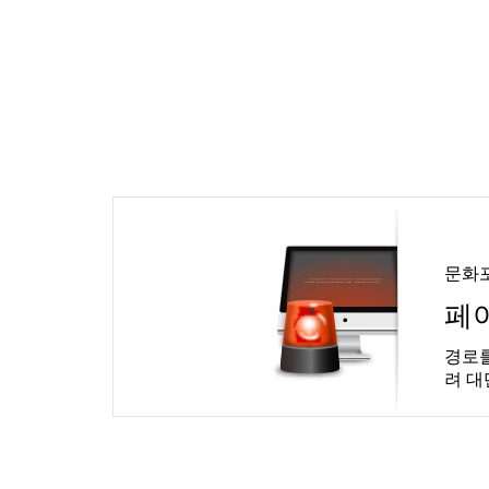
문화
페
경로를
려 대