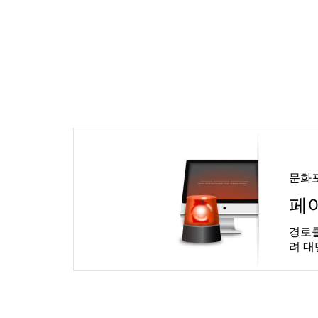
문화
페
경로를
려 대