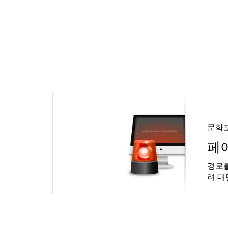
문화
페
경로를
려 대