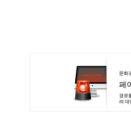
문화
페
경로를
려 대