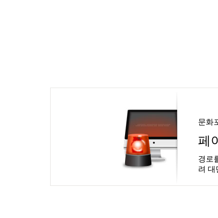
문화
페
경로를
려 대