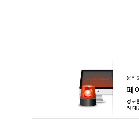
문화
페
경로를
려 대