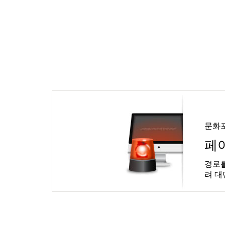
문화
페
경로를
려 대