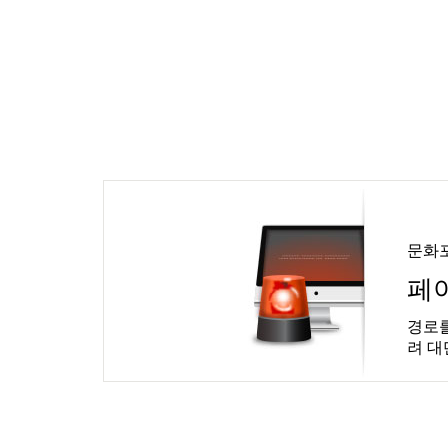
문화
페
경로를
려 대