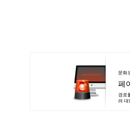
문화
페
경로를
려 대