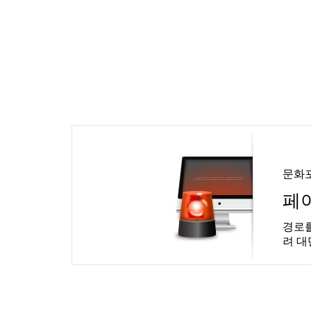
문화
페
경로를
려 대