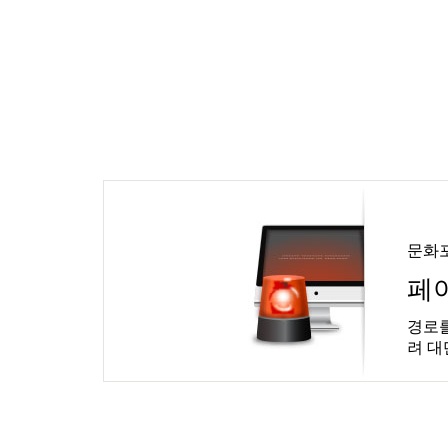
문화
페
경로를
려 대