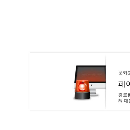
문화
페
경로를
려 대