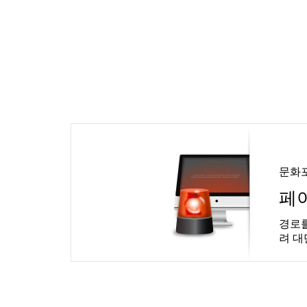
문화
페
경로를
려 대