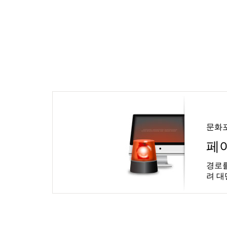
문화
페
경로를
려 대