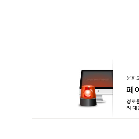
문화
페
경로를
려 대