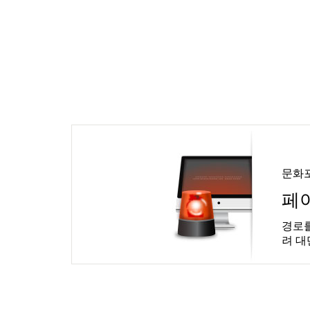
문화
페
경로를
려 대