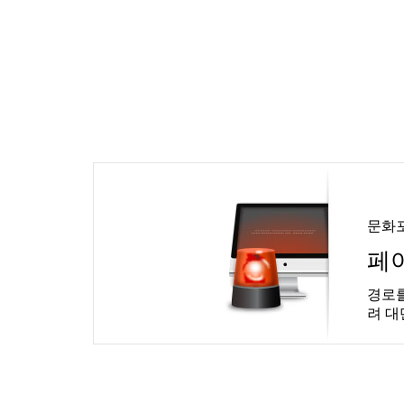
문화
페
경로를
려 대