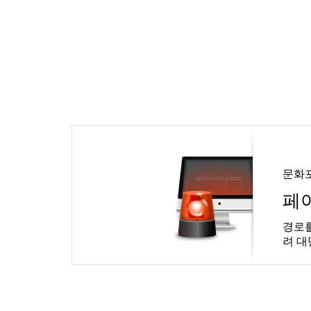
문화
페
경로를
려 대