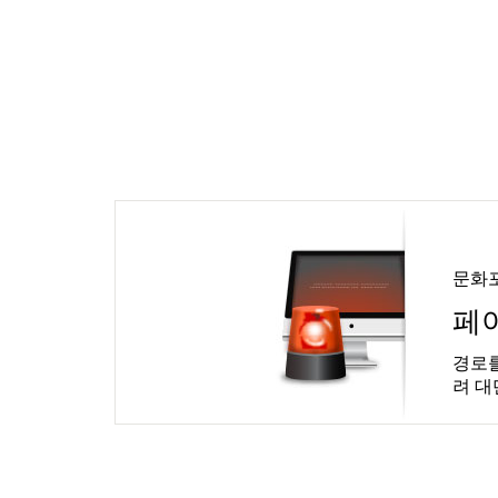
문화
페
경로를
려 대