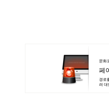
문화
페
경로를
려 대