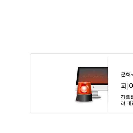
문화
페
경로를
려 대