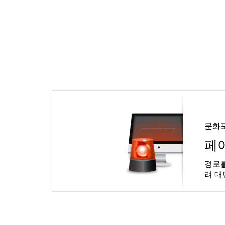
문화
페
경로를
려 대