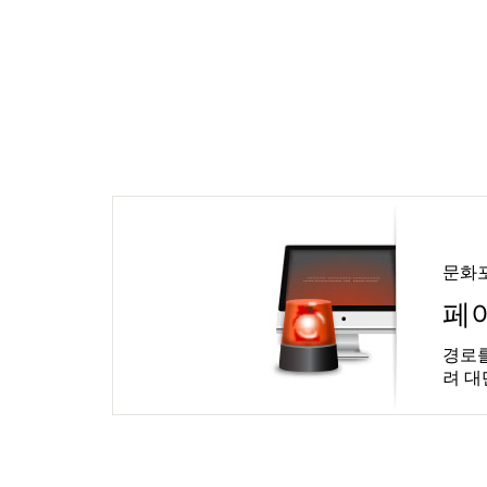
문화
페
경로를
려 대