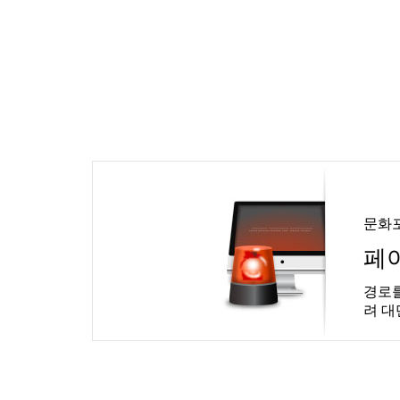
문화
페
경로를
려 대