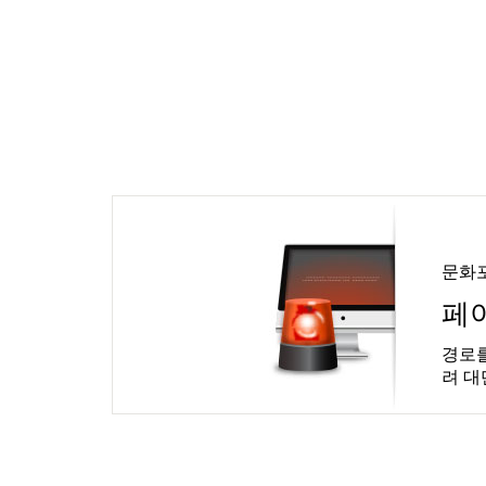
문화
페
경로를
려 대