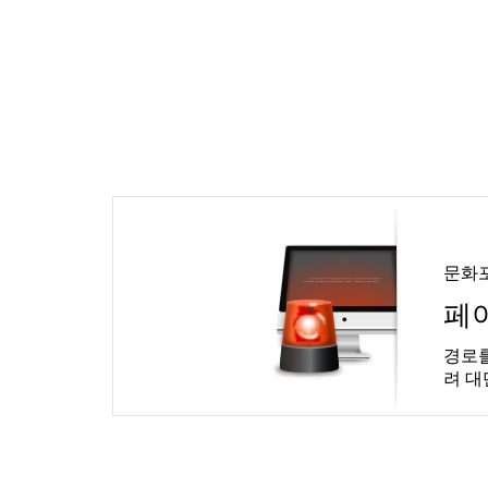
문화
페
경로를
려 대