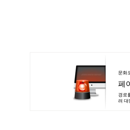
문화
페
경로를
려 대