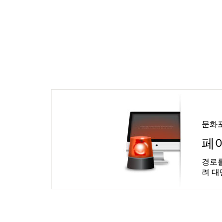
문화
페
경로를
려 대