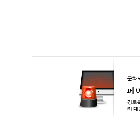
문화
페
경로를
려 대