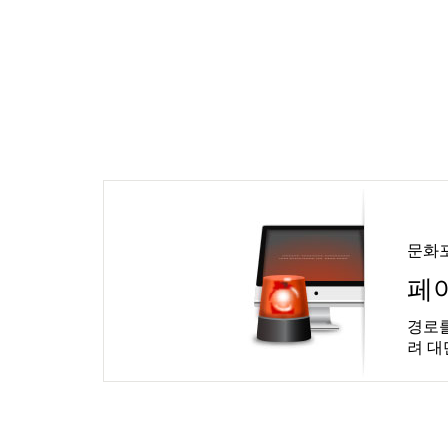
문화
페
경로를
려 대