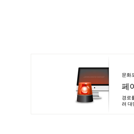
문화
페
경로를
려 대