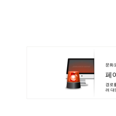
문화
페
경로를
려 대