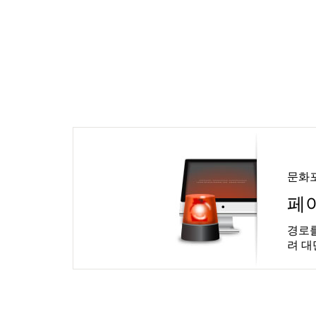
문화
페
경로를
려 대